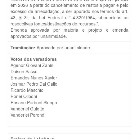
em 2026 a partir do cancelamento de restos a pagar e pelo
excesso de arrecadação, a ser apurado nos termos do art.
43, § 3º, da Lei Federal n.º 4.320/1964, obedecidas as
respectivas fontes/destinações de recursos.”.
Emenda aprovada por maioria e projeto e emenda
aprovados por unanimidade.
Tramitação:
Aprovado por unanimidade
Votos dos vereadores
Agenor Giovani Zanin
Daison Sasso
Ernandes Nunes Xavier
Josmar Pedro Dal Gallo
Ricardo Maschio
Ronei Oliboni
Rosane Perboni Slongo
Vanderlei Guiotto
Vanderlei Perondi
Projeto de Lei nº 056